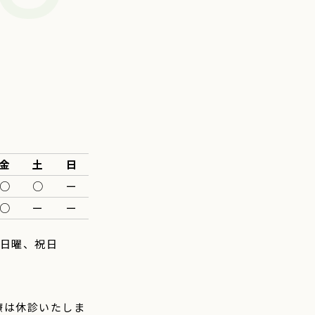
金
土
日
○
○
ー
○
ー
ー
日曜、祝日
診療は休診いたしま